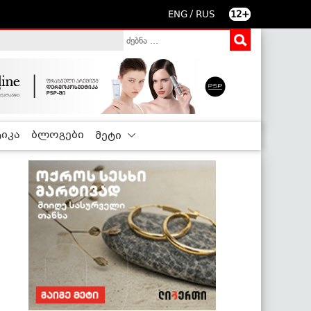
/
ENG
RUS
12+
იკა
ბლოგები
მეტი