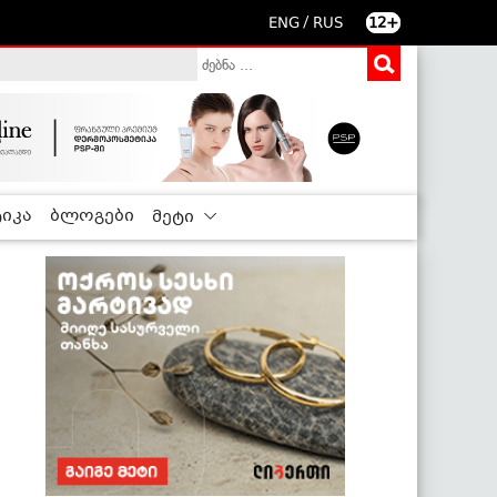
/
ENG
RUS
12+
იკა
ბლოგები
მეტი