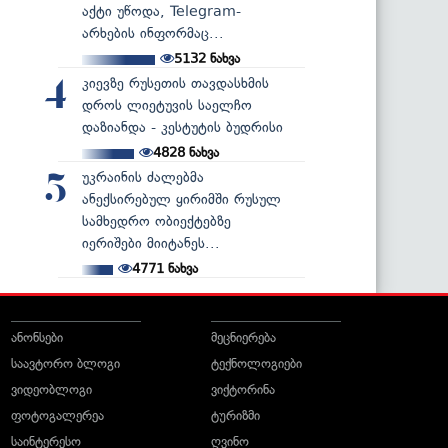
აქტი უწოდა, Telegram-
არხების ინფორმაც...
5132
ნახვა
კიევზე რუსეთის თავდასხმის
4
დროს ლიეტუვის საელჩო
დაზიანდა - კესტუტის ბუდრისი
4828
ნახვა
უკრაინის ძალებმა
5
ანექსირებულ ყირიმში რუსულ
სამხედრო ობიექტებზე
იერიშები მიიტანეს...
4771
ნახვა
ანონსები
მეცნიერება
საავტორო ბლოგი
ტექნოლოგიები
ვიდეობლოგი
ვიქტორინა
ფოტოგალერეა
ტურიზმი
საინტერესო
ღვინო