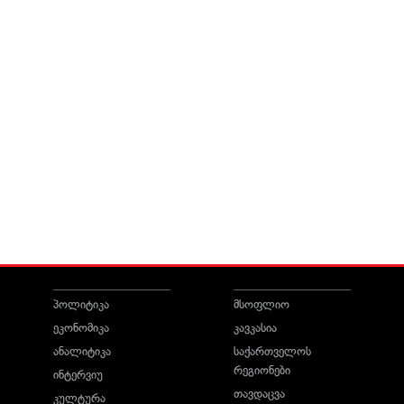
პოლიტიკა
მსოფლიო
ეკონომიკა
კავკასია
ანალიტიკა
საქართველოს
რეგიონები
ინტერვიუ
თავდაცვა
კულტურა