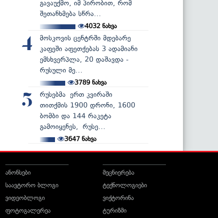
გავაუქმო, იმ პირობით, რომ
შეთანხმება სწრა...
4032
ნახვა
მოსკოვის ცენტრში მდებარე
4
კაფეში აფეთქებას 3 ადამიანი
ემსხვერპლა, 20 დაშავდა -
რუსული მე...
3789
ნახვა
რუსებმა ერთ კვირაში
5
თითქმის 1900 დრონი, 1600
ბომბი და 144 რაკეტა
გამოიყენეს, რუსე...
3647
ნახვა
ანონსები
მეცნიერება
საავტორო ბლოგი
ტექნოლოგიები
ვიდეობლოგი
ვიქტორინა
ფოტოგალერეა
ტურიზმი