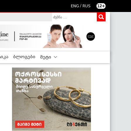
/
ENG
RUS
12+
იკა
ბლოგები
მეტი