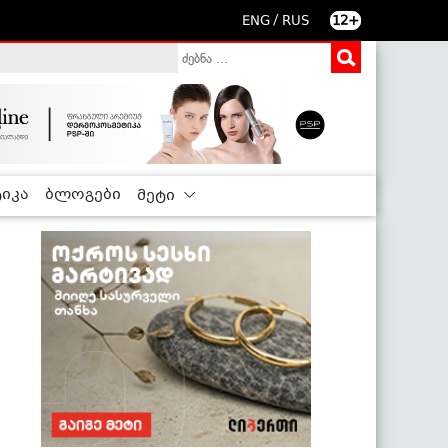
/
ENG
RUS
12+
იკა
ბლოგები
მეტი