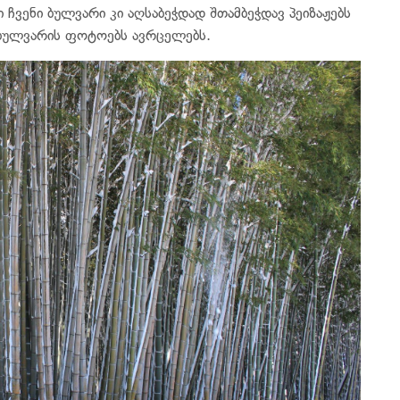
ჩვენი ბულვარი კი აღსაბეჭდად შთამბეჭდავ პეიზაჟებს
 ბულვარის ფოტოებს ავრცელებს.