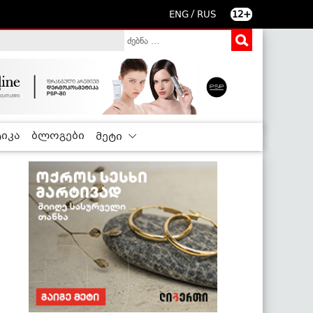
/
ENG
RUS
12+
იკა
ბლოგები
მეტი