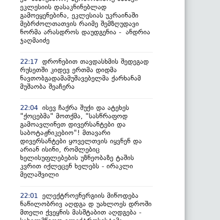
ეკლესიის დასაკნინებლად
გამოეყენებინა, ეკლესიას უკრაინაში
მებრძოლთათვის რაიმე შემზღუდავი
ნორმა არასდროს დაუდგენია - ანდრია
ჯაღმაიძე
დრონებით თავდასხმის შედეგად
22:17
რუსეთში კიდევ ერთმა დიდმა
ნავთობგადამამუშავებელმა ქარხანამ
მუშაობა შეაჩერა
ისევ ჩაქრა შუქი და ატეხეს
22:04
"ქოცებმა" მოთქმა, "სასწრაფოდ
გამოავლინეთ დივერსანტები და
საბოტაჟნიკებიო"! მთავარი
დივერსანტები ყოველთვის იყვნენ და
არიან ისინი, რომლებიც
ხელისუფლებების უზნეობაზე ტაშის
კვრით იქლეცენ ხელებს - ირაკლი
მელაშვილი
ელექტროენერგიის მიწოდება
22:01
ნაწილობრივ აღდგა დ უახლოეს დროში
მთელი ქვეყნის მასშტაბით აღდგება -