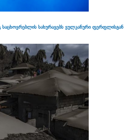
გ საცხოვრებლის სახურავებს ვულკანური ფერფლისგან