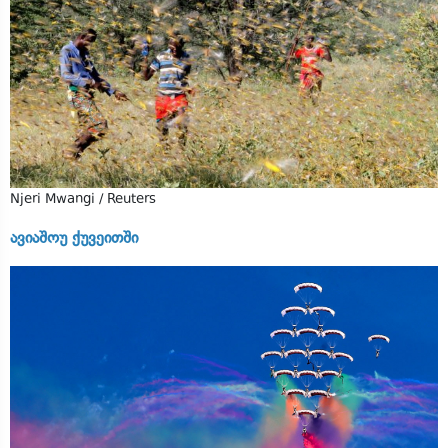
Njeri Mwangi / Reuters
ავიაშოუ ქუვეითში