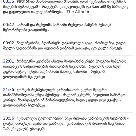
08:35
Patriot-ის მწარმოებლები შიშობენ, რომ უკრაინა, ლიცენზიის
მიღების შემთხვევაში, რაკეტებს გააუმჯობესებს და მათ აშშ-ზე სწრაფად
და გაცილებით იაფად აწარმოებს - The Atlantic
00:42
სირიამ და რუსეთმა სირიაში რუსული ბაზების შესახებ
მემორანდუმი გააფორმეს
00:02
წალენჯიხაში, მდინარეში დაკარგული კაცი, რომელმაც დედა-
შვილი გადაარჩინა და თვითონ დინებამ გაიტაცა, ცოცხალი იპოვეს
22:01
მომდევნო კვირაში ახალი მოლაპარაკებები შედგება საჰაერო
თავდაცვის საშუალებების მიწოდების საკითხზე, რუსეთის ომი სულ
უფრო მეტად იქნება საგრძნობი მათივე სახლში - რუსეთში -
ვოლოდიმირ ზელენსკი
21:36
კორეის რესპუბლიკას უკრაინასთან უფრო მჭიდრო
თანამშრომლობა უნდა ჰქონდეს, ძალიან გვსურს, მივიღოთ სამხრეთ
კორეის მხარდაჭერა იმ მიმართულებით, სადაც დეფიციტი გვაქვს -
ვოლოდიმირ ზელენსკი
20:56
"კოალიცია ცვლილებები" ნიკა მელიას გარემოცვის წევრების -
ცოტნე მირცხულავასა და გაბრიელ კობაიძისთვის ბრალის წაყენებას
"აბსურდულს" უწოდებს