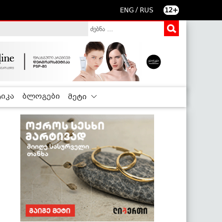
/
ENG
RUS
12+
იკა
ბლოგები
მეტი