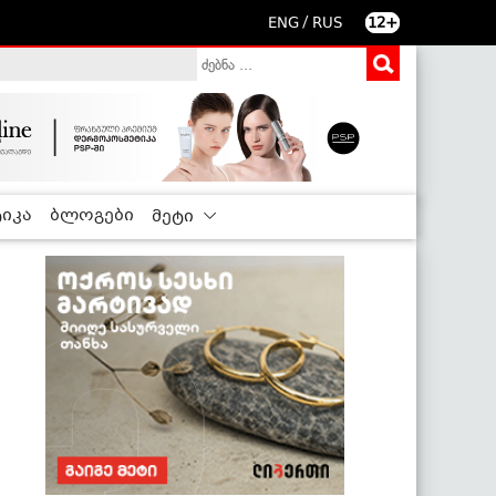
/
ENG
RUS
12+
იკა
ბლოგები
მეტი