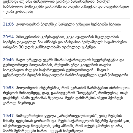
გვქონდა თუ არა შემხებლობა გიორგი ბარამიძესთან, რომელ
საბრძოლო პოზიციებში გამოირჩა ის თავისი სიჩაუქით და თავგანწირვით
- კობა კობალაძე
21:06
ვოლოდიმირ ზელენსკი პირველი ვიზიტით სერბეთში ჩავიდა
20:54
პროკურორის განცხადებით, გიგა ავალიანის მკვლელობის
საქმეზე დაკავებულ ნია იმნაძეს და ანასტასია ბერუაშვილს საგამოძიებო
ორგანო 30 დღის განმავლობაში ფარულად უსმენდა
20:46
ნატო ურყევად უჭერს მხარს საქართველოს სუვერენიტეტსა და
ტერიტორიულ მთლიანობას, რუსეთმა უნდა გაიყვანოს თავისი
საოკუპაციო ძალები საქართველოს ტერიტორიიდან - ნატო-ს
გენერალური მდივნის სპეციალური წარმომადგენელი კევინ ჰამილტონი
19:53
პოლონეთის ინტერესშია, რომ უკრაინამ წარმატებით იბრძოლოს
რუსეთის წინააღმდეგ, დაე, გაანადგურონ "სოვეტები", რომლებიც თავს
დაესხნენ, ამაში უკრაინას შეუძლია ჩვენი დახმარების იმედი ჰქონდეს -
კაროლ ნავროცკი
19:47
მიმიფურთხებია ყველა „არაქართველისთვის“, ვინც რუსების
წინაშე, ფეხებთან გორაობს და ჩვენს საქართველოს მტერზე ჰყიდის! ვაი,
იმ ქართველად წოდებულს, ვინც ამბობს, რომ თქვენ გმირები კი არა,
პიარს შეწირულები ხართ - ლევან ხაბეიშვილი