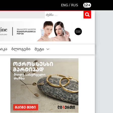
/
ENG
RUS
12+
იკა
ბლოგები
მეტი