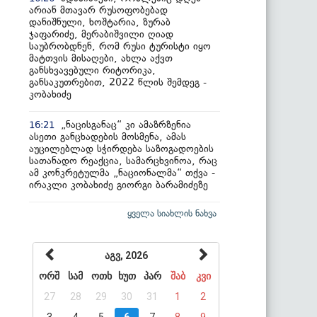
არიან მთავარ რუსოფობებად
დანიშნული, ხოშტარია, ზურაბ
ჯაფარიძე, მერაბიშვილი ღიად
საუბრობდნენ, რომ რუსი ტურისტი იყო
მატთვის მისაღები, ახლა აქვთ
განსხვავებული რიტორიკა,
განსაკუთრებით, 2022 წლის შემდეგ -
კობახიძე
„ნაცისგანაც“ კი ამაზრზენია
16:21
ასეთი განცხადების მოსმენა, ამას
აუცილებლად სჭირდება საზოგადოების
სათანადო რეაქცია, სამარცხვინოა, რაც
ამ კონკრეტულმა „ნაციონალმა“ თქვა -
ირაკლი კობახიძე გიორგი ბარამიძეზე
ყველა სიახლის ნახვა
აგვ, 2026
ორშ
სამ
ოთხ
ხუთ
პარ
შაბ
კვი
27
28
29
30
31
1
2
3
4
5
6
7
8
9