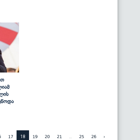
ით
ლიამ
ლის
უწოდა
18
...
6
17
19
20
21
25
26
›