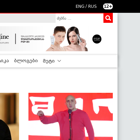
/
ENG
RUS
12+
იკა
ბლოგები
მეტი