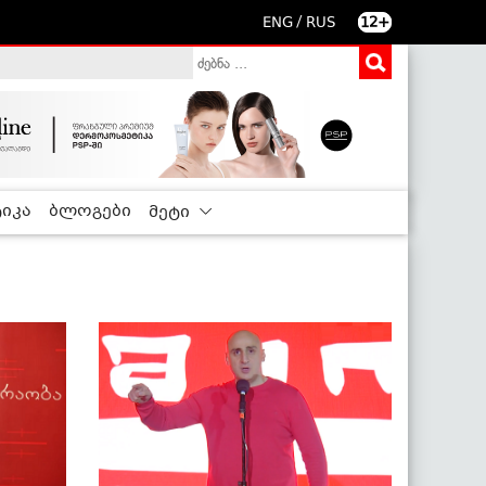
/
ENG
RUS
12+
იკა
ბლოგები
მეტი