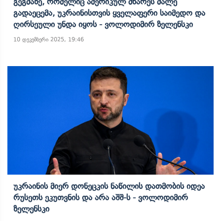
Გეგმაზე, Რომელიც Ამერიკულ Მხარეს Მალე
Გადაეცემა, Უკრაინისთვის Ყველაფერი Საიმედო Და
Ღირსეული Უნდა Იყოს - Ვოლოდიმირ Ზელენსკი
10 დეკემბერი 2025, 19:46
Უკრაინის Მიერ Დონეცკის Ნაწილის Დათმობის Იდეა
Რუსეთს Ეკუთვნის Და Არა Აშშ-Ს - Ვოლოდიმირ
Ზელენსკი