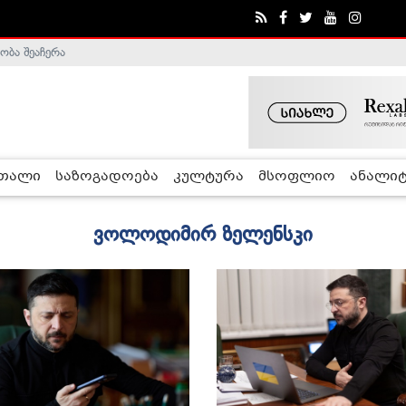
ობა შეაჩერა
ა - ჰელსინკის კომისია
რთალი
საზოგადოება
კულტურა
მსოფლიო
ანალიტ
ვოლოდიმირ ზელენსკი