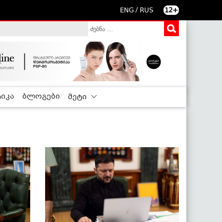
/
ENG
RUS
12+
იკა
ბლოგები
მეტი