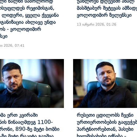
ელი Ხალხი Საბოლოოდ
Უახლოეს Დღეებში Ახალ
ისუფლდეს Რეჟიმისგან,
Მასშტაბურ Შეტევას Ამზადე
 Ლიდერი, Ყველა Ქვეყანა
Ვოლოდიმირ Ზელენსკი
განიზაცია Ახლავე Უნდა
13 იანვარი 2026, 01:26
ოს - Ვოლოდიმირ
სკი
რი 2026, 07:41
მა Ერთ Კვირაში
Რუსეთი Ცდილობს Ჩვენი
ნის Წინააღმდეგ 1100-
Ურთიერთობების Გაფუჭებ
რონი, 890-Ზე Მეტი Ბომბი
Პარტნიორებთან, Პასუხი
-Ზე Მეტი Რაკეტა Გაუშვა,
Ხელშესახები Იქნება -