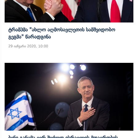
Ტრამპმა "ახლო Აღმოსავლეთის Სამშვიდობო
Გეგმა" Წარადგინა
29 იანვარი 2020, 10:00
Ბენი Განცმა Ვერ Შეძლო Ისრაელის Მთავრობის