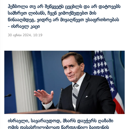
Ჰეზბოლა Თუ Არ Შეწყვეტს Ცეცხლს Და Არ Დატოვებს
Სამხრეთ Ლიბანს, Ჩვენ Ვიმოქმედებთ Მის
Წინააღმდეგ, Ვიდრე Არ Მივაღწევთ Უსაფრთხოებას
- Ისრაელ Კაცი
30 ივნისი 2024, 10:19
Ისრაელი, Სავარაუდოდ, Მხარს Დაუჭერს Ღაზაში
Ომის Დასასრულებლად Წარდგენილ Ბაიდენის