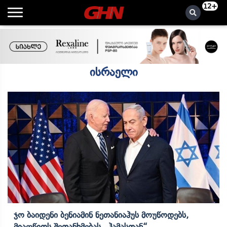
12+
ისრაელი
Ჯო Ბაიდენი Ბენიამინ Ნეთანიაჰუს Მოუწოდებს,
Მიაღწიოს Შეთანხმებას „ჰამასთან“