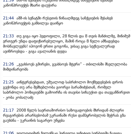
21:59
აშშ-ის სენატმა რუსეთის წინააღმდეგ სანქციების შესახებ
კანონპროექტს მხარი დაუჭირა
21:44
აშშ-ის სენატში რუსეთის წინააღმდეგ სანქციების შესახებ
კანონპროექტის განხილვა დაიწყო
21:33
თუ გიგა იყო პედოფილი, 28 წლის და 8 თვის მანძილზე, მინიმუმ
ერთჯერ უნდა დაფიქსირებულიყო, მაშინ როცა 8 წელი ამზადებდა
მოსწავლეებს! იპოვონ ერთი გოგონა, ვისაც გიგა სექსუალურად
ავიწროებდა - გიგა ავალიანის დედა
21:26
„გვახსოვს გმირები, გვახსოვს მტერი” - თბილისში მსვლელობა
მიმდინარეობს
21:25
აინტერესებდათ, უშუალოდ საბრძოლო მოქმედებების დროს
გვქონდა თუ არა შემხებლობა გიორგი ბარამიძესთან, რომელ
საბრძოლო პოზიციებში გამოირჩა ის თავისი სიჩაუქით და თავგანწირვით
- კობა კობალაძე
21:17
2008 წელს საერთაშორისო საზოგადოების მხრიდან ძლიერი
რეაგირების არარსებობამ უკრაინაში რუსი დამპყრობელის შეჭრას გზა
გაუხსნა - უკრაინის საგარეო უწყება
21:06
ვოლოდიმირ ზელენსკი პირველი ვიზიტით სერბეთში ჩავიდა