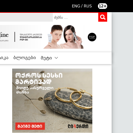
/
ENG
RUS
12+
იკა
ბლოგები
მეტი