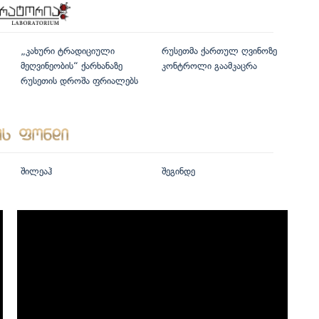
„კახური ტრადიციული
რუსეთმა ქართულ ღვინოზე
მეღვინეობის“ ქარხანაზე
კონტროლი გაამკაცრა
რუსეთის დროშა ფრიალებს
შილეაჰ
შეგინდე