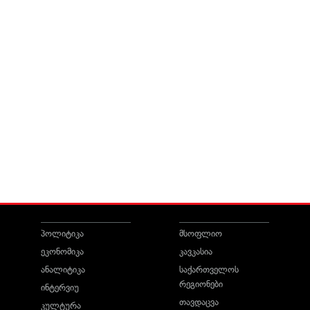
პოლიტიკა
მსოფლიო
ეკონომიკა
კავკასია
ანალიტიკა
საქართველოს
რეგიონები
ინტერვიუ
თავდაცვა
კულტურა