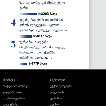
სამ ნავთობგადამამუშავებელ
ქარხა...
5203
ნახვა
კიევზე რუსეთის თავდასხმის
4
დროს ლიეტუვის საელჩო
დაზიანდა - კესტუტის ბუდრისი
4837
ნახვა
უკრაინის ძალებმა
5
ანექსირებულ ყირიმში რუსულ
სამხედრო ობიექტებზე
იერიშები მიიტანეს...
4779
ნახვა
ანონსები
მეცნიერება
საავტორო ბლოგი
ტექნოლოგიები
ვიდეობლოგი
ვიქტორინა
ფოტოგალერეა
ტურიზმი
საინტერესო
ღვინო