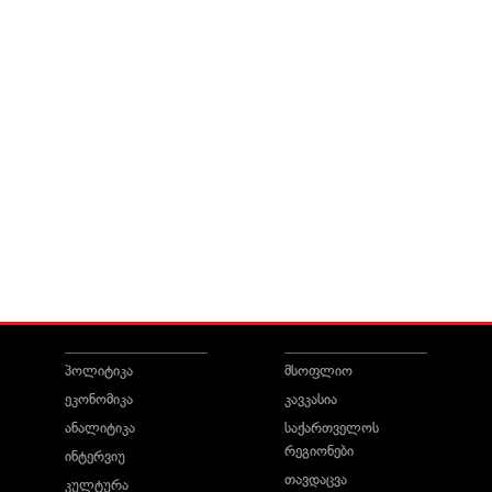
პოლიტიკა
მსოფლიო
ეკონომიკა
კავკასია
ანალიტიკა
საქართველოს
რეგიონები
ინტერვიუ
თავდაცვა
კულტურა