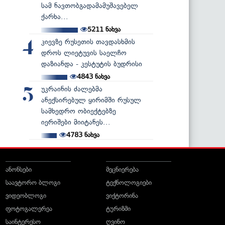
სამ ნავთობგადამამუშავებელ
ქარხა...
5211
ნახვა
კიევზე რუსეთის თავდასხმის
4
დროს ლიეტუვის საელჩო
დაზიანდა - კესტუტის ბუდრისი
4843
ნახვა
უკრაინის ძალებმა
5
ანექსირებულ ყირიმში რუსულ
სამხედრო ობიექტებზე
იერიშები მიიტანეს...
4783
ნახვა
ანონსები
მეცნიერება
საავტორო ბლოგი
ტექნოლოგიები
ვიდეობლოგი
ვიქტორინა
ფოტოგალერეა
ტურიზმი
საინტერესო
ღვინო