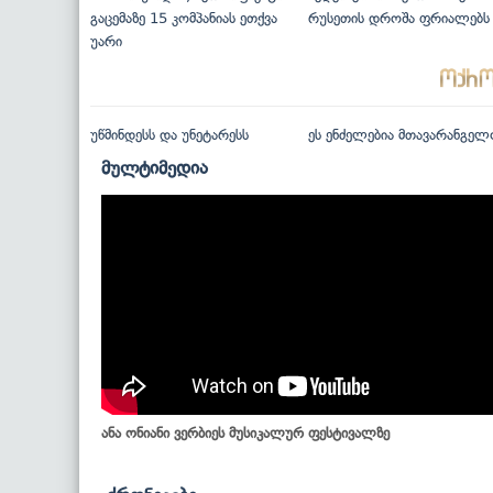
გაცემაზე 15 კომპანიას ეთქვა
რუსეთის დროშა ფრიალებს
უარი
უწმინდესს და უნეტარესს
ეს ენძელებია მთავარანგელ
მულტიმედია
ანა ონიანი ვერბიეს მუსიკალურ ფესტივალზე