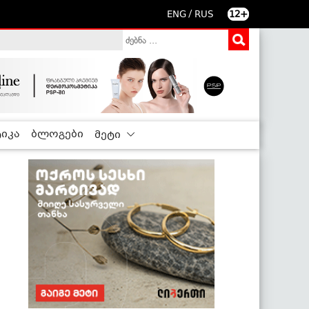
/
ENG
RUS
12+
იკა
ბლოგები
მეტი