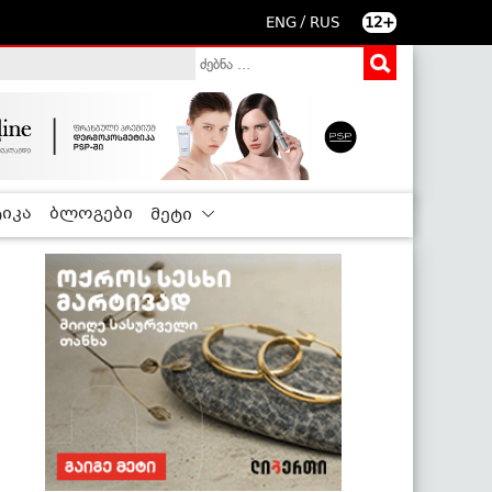
/
ENG
RUS
12+
იკა
ბლოგები
მეტი