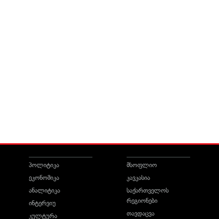
პოლიტიკა
მსოფლიო
ეკონომიკა
კავკასია
ანალიტიკა
საქართველოს
რეგიონები
ინტერვიუ
თავდაცვა
კულტურა