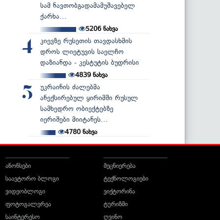
სამ ნავთობგადამამუშავებელ
ქარხა...
5206
ნახვა
კიევზე რუსეთის თავდასხმის
4
დროს ლიეტუვის საელჩო
დაზიანდა - კესტუტის ბუდრისი
4839
ნახვა
უკრაინის ძალებმა
5
ანექსირებულ ყირიმში რუსულ
სამხედრო ობიექტებზე
იერიშები მიიტანეს...
4780
ნახვა
ანონსები
მეცნიერება
საავტორო ბლოგი
ტექნოლოგიები
ვიდეობლოგი
ვიქტორინა
ფოტოგალერეა
ტურიზმი
საინტერესო
ღვინო