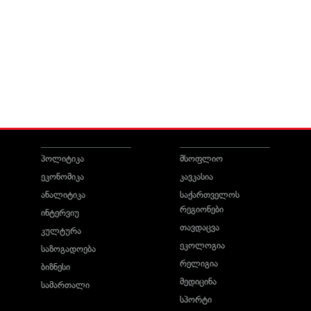
პოლიტიკა
მსოფლიო
ეკონომიკა
კავკასია
ანალიტიკა
საქართველოს
რეგიონები
ინტერვიუ
თავდაცვა
კულტურა
ეკოლოგია
საზოგადოება
რელიგია
ბიზნესი
მედიცინა
სამართალი
სპორტი