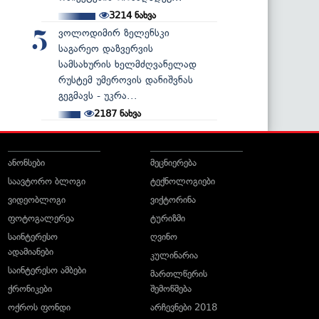
3214
ნახვა
ვოლოდიმირ ზელენსკი
5
საგარეო დაზვერვის
სამსახურის ხელმძღვანელად
რუსტემ უმეროვის დანიშვნას
გეგმავს - უკრა...
2187
ნახვა
ანონსები
მეცნიერება
საავტორო ბლოგი
ტექნოლოგიები
ვიდეობლოგი
ვიქტორინა
ფოტოგალერეა
ტურიზმი
საინტერესო
ღვინო
ადამიანები
კულინარია
საინტერესო ამბები
მართლწერის
ქრონიკები
შემოწმება
ოქროს ფონდი
არჩევნები 2018