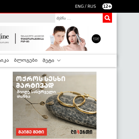
/
ENG
RUS
12+
იკა
ბლოგები
მეტი