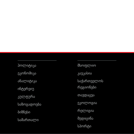
პოლიტიკა
მსოფლიო
ეკონომიკა
კავკასია
ანალიტიკა
საქართველოს
რეგიონები
ინტერვიუ
თავდაცვა
კულტურა
ეკოლოგია
საზოგადოება
რელიგია
ბიზნესი
მედიცინა
სამართალი
სპორტი