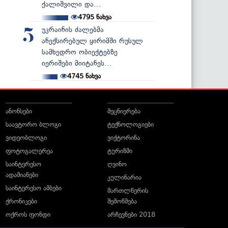
ქალიშვილი და...
4795
ნახვა
უკრაინის ძალებმა
5
ანექსირებულ ყირიმში რუსულ
სამხედრო ობიექტებზე
იერიშები მიიტანეს...
4745
ნახვა
ანონსები
მეცნიერება
საავტორო ბლოგი
ტექნოლოგიები
ვიდეობლოგი
ვიქტორინა
ფოტოგალერეა
ტურიზმი
საინტერესო
ღვინო
ადამიანები
კულინარია
საინტერესო ამბები
მართლწერის
ქრონიკები
შემოწმება
ოქროს ფონდი
არჩევნები 2018