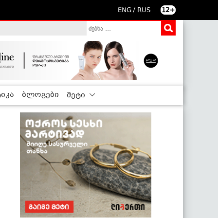
/
ENG
RUS
12+
იკა
ბლოგები
მეტი