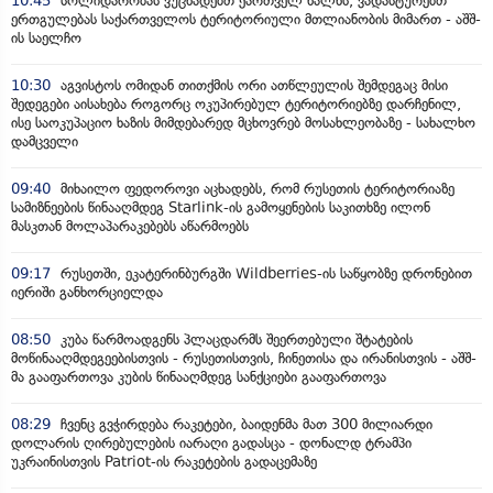
10:45
სოლიდარობას ვუცხადებთ ქართველ ხალხს, ვადასტურებთ
ერთგულებას საქართველოს ტერიტორიული მთლიანობის მიმართ - აშშ-
ის საელჩო
10:30
აგვისტოს ომიდან თითქმის ორი ათწლეულის შემდეგაც მისი
შედეგები აისახება როგორც ოკუპირებულ ტერიტორიებზე დარჩენილ,
ისე საოკუპაციო ხაზის მიმდებარედ მცხოვრებ მოსახლეობაზე - სახალხო
დამცველი
09:40
მიხაილო ფედოროვი აცხადებს, რომ რუსეთის ტერიტორიაზე
სამიზნეების წინააღმდეგ Starlink-ის გამოყენების საკითხზე ილონ
მასკთან მოლაპარაკებებს აწარმოებს
09:17
რუსეთში, ეკატერინბურგში Wildberries-ის საწყობზე დრონებით
იერიში განხორციელდა
08:50
კუბა წარმოადგენს პლაცდარმს შეერთებული შტატების
მოწინააღმდეგეებისთვის - რუსეთისთვის, ჩინეთისა და ირანისთვის - აშშ-
მა გააფართოვა კუბის წინააღმდეგ სანქციები გააფართოვა
08:29
ჩვენც გვჭირდება რაკეტები, ბაიდენმა მათ 300 მილიარდი
დოლარის ღირებულების იარაღი გადასცა - დონალდ ტრამპი
უკრაინისთვის Patriot-ის რაკეტების გადაცემაზე