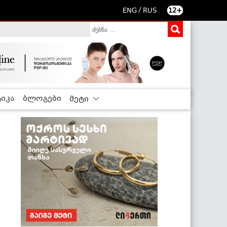
/
ENG
RUS
12+
იკა
ბლოგები
მეტი