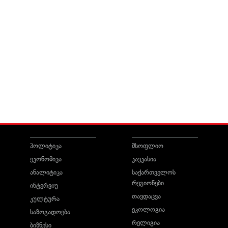
პოლიტიკა
მსოფლიო
ეკონომიკა
კავკასია
ანალიტიკა
საქართველოს
რეგიონები
ინტერვიუ
თავდაცვა
კულტურა
ეკოლოგია
საზოგადოება
რელიგია
ბიზნესი