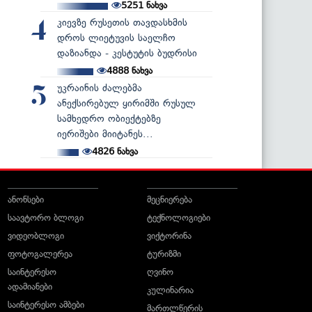
5251
ნახვა
კიევზე რუსეთის თავდასხმის
4
დროს ლიეტუვის საელჩო
დაზიანდა - კესტუტის ბუდრისი
4888
ნახვა
უკრაინის ძალებმა
5
ანექსირებულ ყირიმში რუსულ
სამხედრო ობიექტებზე
იერიშები მიიტანეს...
4826
ნახვა
ანონსები
მეცნიერება
საავტორო ბლოგი
ტექნოლოგიები
ვიდეობლოგი
ვიქტორინა
ფოტოგალერეა
ტურიზმი
საინტერესო
ღვინო
ადამიანები
კულინარია
საინტერესო ამბები
მართლწერის