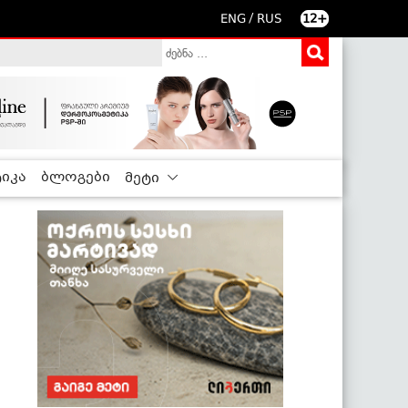
/
ENG
RUS
12+
იკა
ბლოგები
მეტი