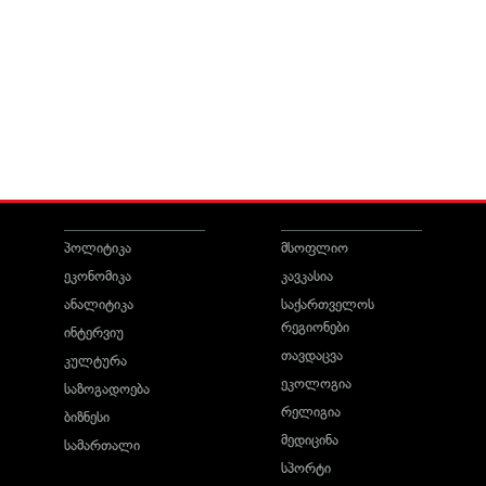
პოლიტიკა
მსოფლიო
ეკონომიკა
კავკასია
ანალიტიკა
საქართველოს
რეგიონები
ინტერვიუ
თავდაცვა
კულტურა
ეკოლოგია
საზოგადოება
რელიგია
ბიზნესი
მედიცინა
სამართალი
სპორტი