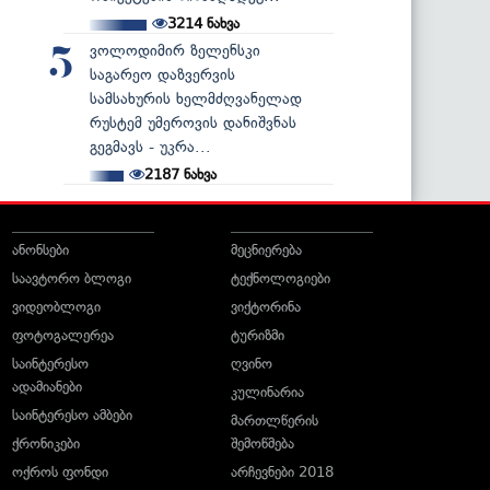
3214
ნახვა
ვოლოდიმირ ზელენსკი
5
საგარეო დაზვერვის
სამსახურის ხელმძღვანელად
რუსტემ უმეროვის დანიშვნას
გეგმავს - უკრა...
2187
ნახვა
ანონსები
მეცნიერება
საავტორო ბლოგი
ტექნოლოგიები
ვიდეობლოგი
ვიქტორინა
ფოტოგალერეა
ტურიზმი
საინტერესო
ღვინო
ადამიანები
კულინარია
საინტერესო ამბები
მართლწერის
ქრონიკები
შემოწმება
ოქროს ფონდი
არჩევნები 2018