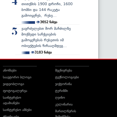
4
თითქმის 1900 დრონი, 1600
ბომბი და 144 რაკეტა
გამოიყენეს, რუსე...
3652
ნახვა
ვაგრძელებთ შორ მანძილზე
5
მოქმედი სანქციების
გამოყენებას რუსეთის იმ
ობიექტების წინააღმდეგ...
3183
ნახვა
ანონსები
მეცნიერება
საავტორო ბლოგი
ტექნოლოგიები
ვიდეობლოგი
ვიქტორინა
ფოტოგალერეა
ტურიზმი
საინტერესო
ღვინო
ადამიანები
კულინარია
საინტერესო ამბები
მართლწერის
ქრონიკები
შემოწმება