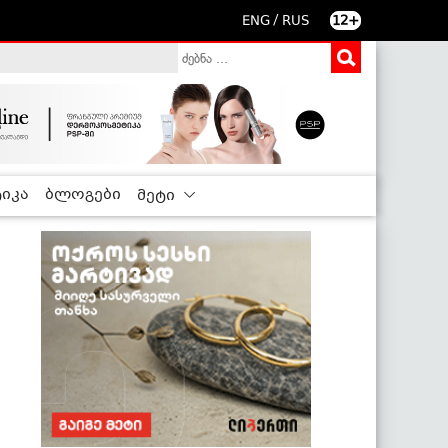
/
ENG
RUS
12+
იკა
ბლოგები
მეტი