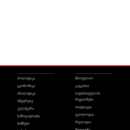
პოლიტიკა
მსოფლიო
ეკონომიკა
კავკასია
ანალიტიკა
საქართველოს
რეგიონები
ინტერვიუ
თავდაცვა
კულტურა
ეკოლოგია
საზოგადოება
რელიგია
ბიზნესი
მედიცინა