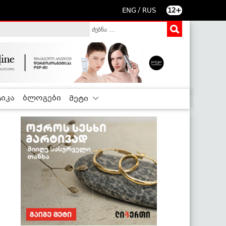
/
ENG
RUS
12+
იკა
ბლოგები
მეტი