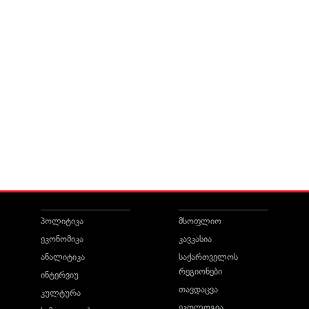
პოლიტიკა
მსოფლიო
ეკონომიკა
კავკასია
ანალიტიკა
საქართველოს
რეგიონები
ინტერვიუ
თავდაცვა
კულტურა
ეკოლოგია