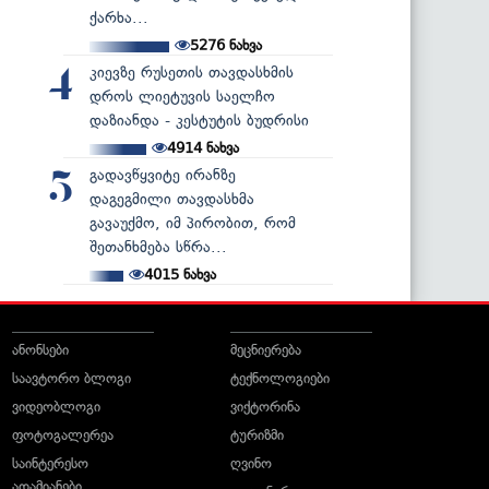
ქარხა...
5276
ნახვა
კიევზე რუსეთის თავდასხმის
4
დროს ლიეტუვის საელჩო
დაზიანდა - კესტუტის ბუდრისი
4914
ნახვა
გადავწყვიტე ირანზე
5
დაგეგმილი თავდასხმა
გავაუქმო, იმ პირობით, რომ
შეთანხმება სწრა...
4015
ნახვა
ანონსები
მეცნიერება
საავტორო ბლოგი
ტექნოლოგიები
ვიდეობლოგი
ვიქტორინა
ფოტოგალერეა
ტურიზმი
საინტერესო
ღვინო
ადამიანები