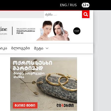
/
ENG
RUS
12+
იკა
ბლოგები
მეტი