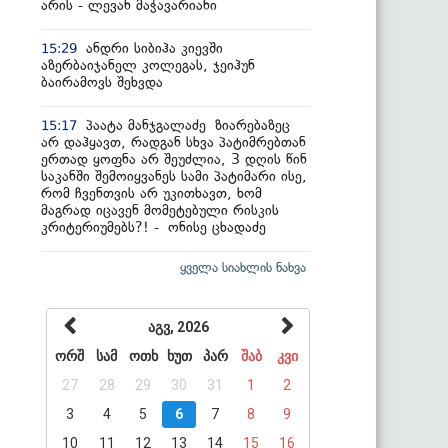
არის - ლევან მაჭავარიანი
ანდრი სიბიჰა კიევში
15:29
აზერბაიჯანელ კოლეგას, ჯეიჰუნ
ბაირამოვს შეხვდა
პაატა მანჯგალაძე ზიარებაზეც
15:17
არ დაჰყავთ, რადგან სხვა პატიმრებთან
ერთად ყოფნა არ შეუძლია, 3 დღის წინ
საკანში შემოიყვანეს სამი პატიმარი ისე,
რომ ჩვენთვის არ უკითხავთ, ხომ
მაგრად იცავენ მომეტებული რისკის
კრიტერიუმებს?! - ონისე ცხადაძე
ყველა სიახლის ნახვა
აგვ, 2026
ორშ
სამ
ოთხ
ხუთ
პარ
შაბ
კვი
27
28
29
30
31
1
2
3
4
5
6
7
8
9
10
11
12
13
14
15
16