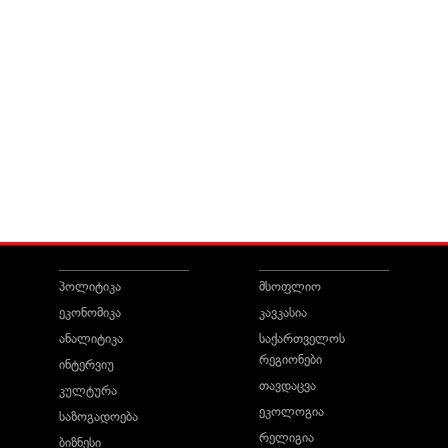
პოლიტიკა
მსოფლიო
ეკონომიკა
კავკასია
ანალიტიკა
საქართველოს
რეგიონები
ინტერვიუ
თავდაცვა
კულტურა
ეკოლოგია
საზოგადოება
რელიგია
ბიზნესი