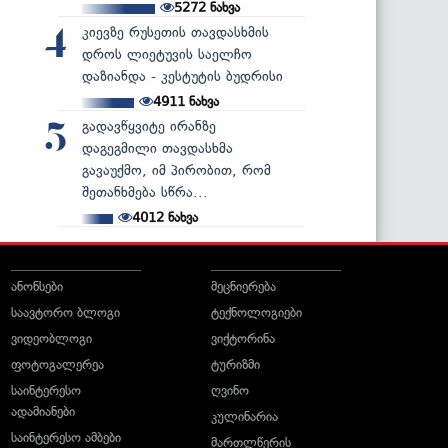
5272
ნახვა
კიევზე რუსეთის თავდასხმის
4
დროს ლიეტუვის საელჩო
დაზიანდა - კესტუტის ბუდრისი
4911
ნახვა
გადავწყვიტე ირანზე
5
დაგეგმილი თავდასხმა
გავაუქმო, იმ პირობით, რომ
შეთანხმება სწრა...
4012
ნახვა
ანონსები
მეცნიერება
საავტორო ბლოგი
ტექნოლოგიები
ვიდეობლოგი
ვიქტორინა
ფოტოგალერეა
ტურიზმი
საინტერესო
ღვინო
ადამიანები
კულინარია
საინტერესო ამბები
მართლწერის