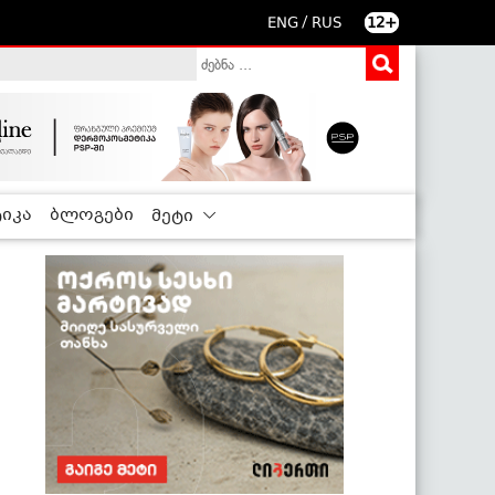
/
ENG
RUS
12+
იკა
ბლოგები
მეტი