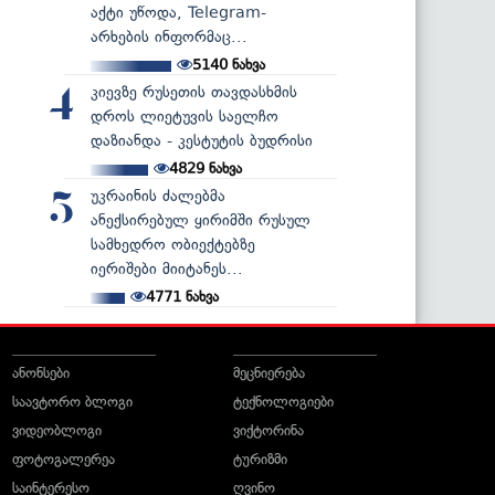
აქტი უწოდა, Telegram-
არხების ინფორმაც...
5140
ნახვა
კიევზე რუსეთის თავდასხმის
4
დროს ლიეტუვის საელჩო
დაზიანდა - კესტუტის ბუდრისი
4829
ნახვა
უკრაინის ძალებმა
5
ანექსირებულ ყირიმში რუსულ
სამხედრო ობიექტებზე
იერიშები მიიტანეს...
4771
ნახვა
ანონსები
მეცნიერება
საავტორო ბლოგი
ტექნოლოგიები
ვიდეობლოგი
ვიქტორინა
ფოტოგალერეა
ტურიზმი
საინტერესო
ღვინო