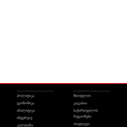
პოლიტიკა
მსოფლიო
ეკონომიკა
კავკასია
ანალიტიკა
საქართველოს
რეგიონები
ინტერვიუ
თავდაცვა
კულტურა