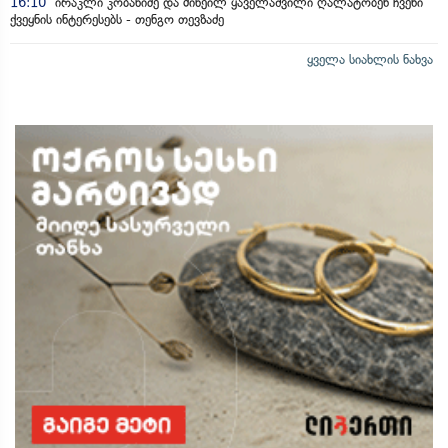
16:10
ირაკლი კობახიძე და მიხეილ ყაველაშვილი ღალატობენ ჩვენი
ქვეყნის ინტერესებს - თენგო თევზაძე
ყველა სიახლის ნახვა