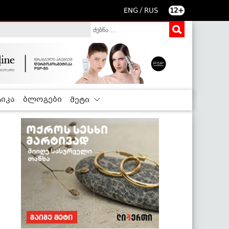
/
ENG
RUS
12+
იკა
ბლოგები
მეტი