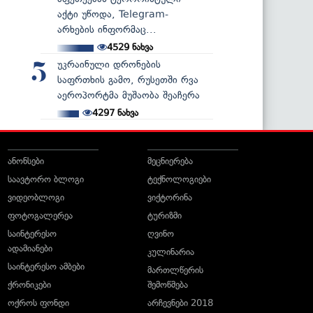
აქტი უწოდა, Telegram-
არხების ინფორმაც...
4529
ნახვა
უკრაინული დრონების
5
საფრთხის გამო, რუსეთში რვა
აეროპორტმა მუშაობა შეაჩერა
4297
ნახვა
ანონსები
მეცნიერება
საავტორო ბლოგი
ტექნოლოგიები
ვიდეობლოგი
ვიქტორინა
ფოტოგალერეა
ტურიზმი
საინტერესო
ღვინო
ადამიანები
კულინარია
საინტერესო ამბები
მართლწერის
ქრონიკები
შემოწმება
ოქროს ფონდი
არჩევნები 2018