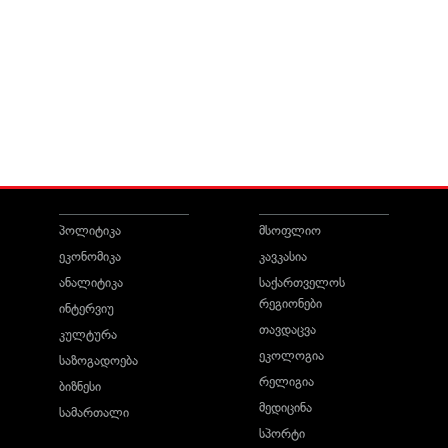
პოლიტიკა
მსოფლიო
ეკონომიკა
კავკასია
ანალიტიკა
საქართველოს
რეგიონები
ინტერვიუ
თავდაცვა
კულტურა
ეკოლოგია
საზოგადოება
რელიგია
ბიზნესი
მედიცინა
სამართალი
სპორტი