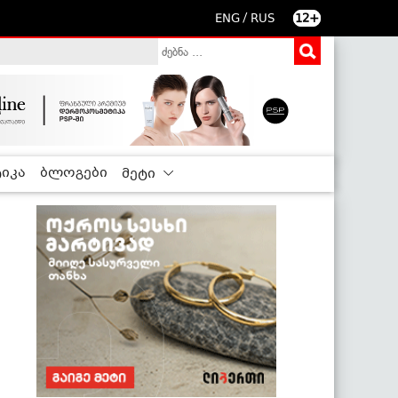
/
ENG
RUS
12+
იკა
ბლოგები
მეტი