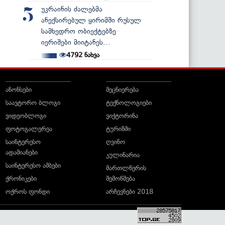
უკრაინის ძალებმა
5
ანექსირებულ ყირიმში რუსულ
სამხედრო ობიექტებზე
იერიშები მიიტანეს...
4792
ნახვა
ანონსები
მეცნიერება
საავტორო ბლოგი
ტექნოლოგიები
ვიდეობლოგი
ვიქტორინა
ფოტოგალერეა
ტურიზმი
საინტერესო
ღვინო
ადამიანები
კულინარია
საინტერესო ამბები
მართლწერის
ქრონიკები
შემოწმება
ოქროს ფონდი
არჩევნები 2018