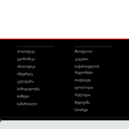
პოლიტიკა
მსოფლიო
ეკონომიკა
კავკასია
ანალიტიკა
საქართველოს
რეგიონები
ინტერვიუ
თავდაცვა
კულტურა
ეკოლოგია
საზოგადოება
რელიგია
ბიზნესი
მედიცინა
სამართალი
სპორტი