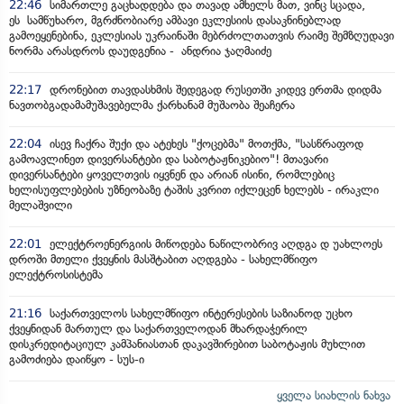
22:46
სიმართლე გაცხადდება და თავად ამხელს მათ, ვინც სცადა,
ეს სამწუხარო, მგრძნობიარე ამბავი ეკლესიის დასაკნინებლად
გამოეყენებინა, ეკლესიას უკრაინაში მებრძოლთათვის რაიმე შემზღუდავი
ნორმა არასდროს დაუდგენია - ანდრია ჯაღმაიძე
22:17
დრონებით თავდასხმის შედეგად რუსეთში კიდევ ერთმა დიდმა
ნავთობგადამამუშავებელმა ქარხანამ მუშაობა შეაჩერა
22:04
ისევ ჩაქრა შუქი და ატეხეს "ქოცებმა" მოთქმა, "სასწრაფოდ
გამოავლინეთ დივერსანტები და საბოტაჟნიკებიო"! მთავარი
დივერსანტები ყოველთვის იყვნენ და არიან ისინი, რომლებიც
ხელისუფლებების უზნეობაზე ტაშის კვრით იქლეცენ ხელებს - ირაკლი
მელაშვილი
22:01
ელექტროენერგიის მიწოდება ნაწილობრივ აღდგა დ უახლოეს
დროში მთელი ქვეყნის მასშტაბით აღდგება - სახელმწიფო
ელექტროსისტემა
21:16
საქართველოს სახელმწიფო ინტერესების საზიანოდ უცხო
ქვეყნიდან მართულ და საქართველოდან მხარდაჭერილ
დისკრედიტაციულ კამპანიასთან დაკავშირებით საბოტაჟის მუხლით
გამოძიება დაიწყო - სუს-ი
ყველა სიახლის ნახვა