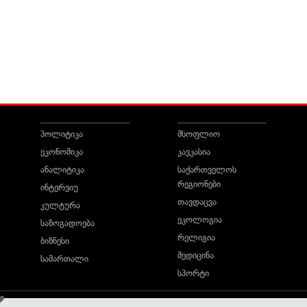
პოლიტიკა
მსოფლიო
ეკონომიკა
კავკასია
ანალიტიკა
საქართველოს
რეგიონები
ინტერვიუ
თავდაცვა
კულტურა
ეკოლოგია
საზოგადოება
რელიგია
ბიზნესი
მედიცინა
სამართალი
სპორტი