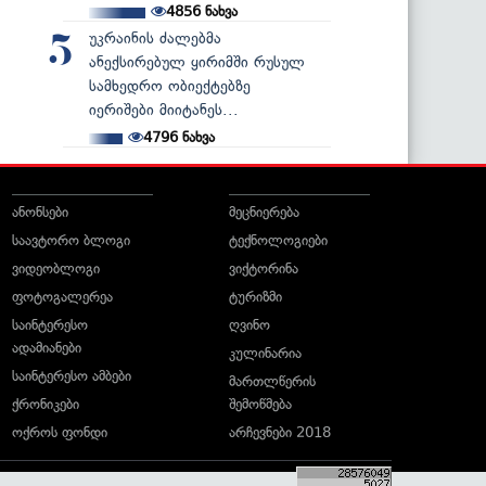
4856
ნახვა
უკრაინის ძალებმა
5
ანექსირებულ ყირიმში რუსულ
სამხედრო ობიექტებზე
იერიშები მიიტანეს...
4796
ნახვა
ანონსები
მეცნიერება
საავტორო ბლოგი
ტექნოლოგიები
ვიდეობლოგი
ვიქტორინა
ფოტოგალერეა
ტურიზმი
საინტერესო
ღვინო
ადამიანები
კულინარია
საინტერესო ამბები
მართლწერის
ქრონიკები
შემოწმება
ოქროს ფონდი
არჩევნები 2018