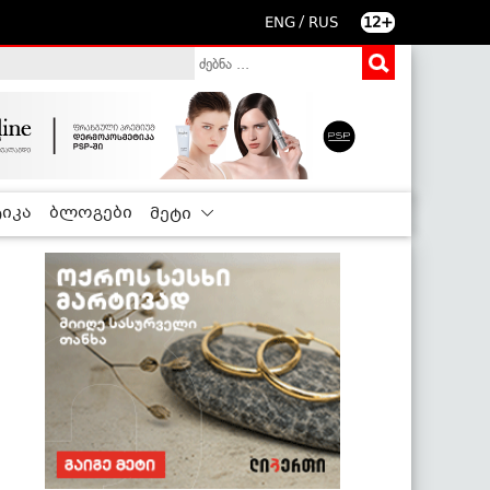
/
ENG
RUS
12+
იკა
ბლოგები
მეტი