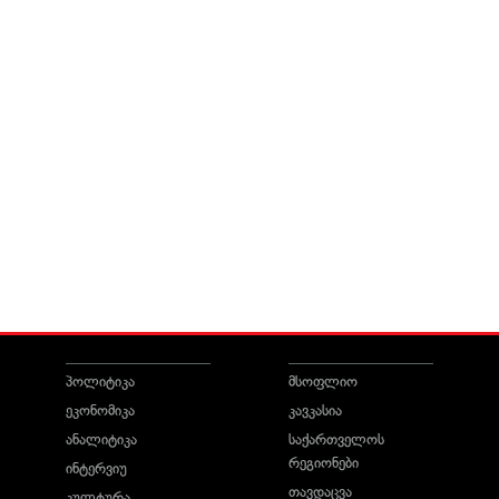
პოლიტიკა
მსოფლიო
ეკონომიკა
კავკასია
ანალიტიკა
საქართველოს
რეგიონები
ინტერვიუ
თავდაცვა
კულტურა