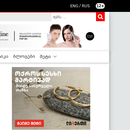
/
ENG
RUS
12+
იკა
ბლოგები
მეტი