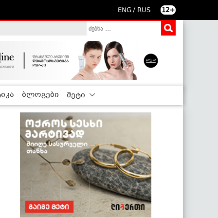
/
ENG
RUS
12+
იკა
ბლოგები
მეტი