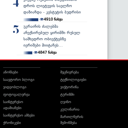
4
დროს ლიეტუვის საელჩო
დაზიანდა - კესტუტის ბუდრისი
4910
ნახვა
უკრაინის ძალებმა
5
ანექსირებულ ყირიმში რუსულ
სამხედრო ობიექტებზე
იერიშები მიიტანეს...
4847
ნახვა
ანონსები
მეცნიერება
საავტორო ბლოგი
ტექნოლოგიები
ვიდეობლოგი
ვიქტორინა
ფოტოგალერეა
ტურიზმი
საინტერესო
ღვინო
ადამიანები
კულინარია
საინტერესო ამბები
მართლწერის
ქრონიკები
შემოწმება