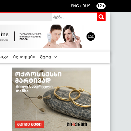
/
ENG
RUS
12+
იკა
ბლოგები
მეტი