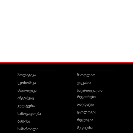
პოლიტიკა
მსოფლიო
ეკონომიკა
კავკასია
ანალიტიკა
საქართველოს
რეგიონები
ინტერვიუ
თავდაცვა
კულტურა
ეკოლოგია
საზოგადოება
რელიგია
ბიზნესი
მედიცინა
სამართალი