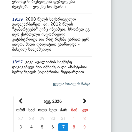
ერთად სირცხვილის ფურცლებს
შეავსებს - ელენე ხოშტარია
2008 წელს საქართველო
19:29
გადავარჩინეთ, აი, 2012 წლის
"გამარჯვება" ვინც იზეიმეთ, სწორედ ეგ
იყო ქართული ისტორიული
კატასტროფა და რაც რუსმა ჯარით ვერ
აიღო, შიდა ღალატით გაინაღდა -
მიხეილ სააკაშვილი
გიგა ავალიანის საქმეზე
18:57
დაკავებულ ნია იმნაძესა და ანასტასია
ბერუაშვილს პატიმრობა შეეფარდათ
ყველა სიახლის ნახვა
აგვ, 2026
ორშ
სამ
ოთხ
ხუთ
პარ
შაბ
კვი
27
28
29
30
31
1
2
3
4
5
6
7
8
9