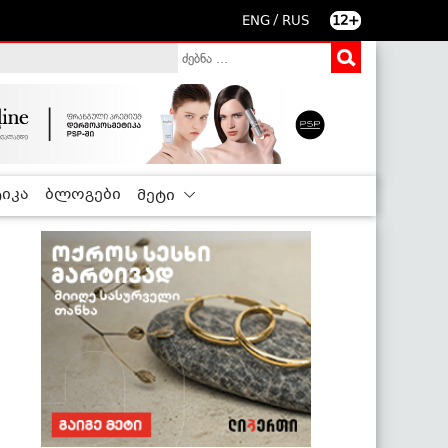
/
ENG
RUS
12+
იკა
ბლოგები
მეტი