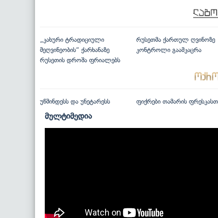
„კახური ტრადიციული
რუსეთმა ქართულ ღვინოზე
მეღვინეობის“ ქარხანაზე
კონტროლი გაამკაცრა
რუსეთის დროშა ფრიალებს
უწმინდესს და უნეტარესს
ფიქრები თამარის ფრესკასთ
მულტიმედია