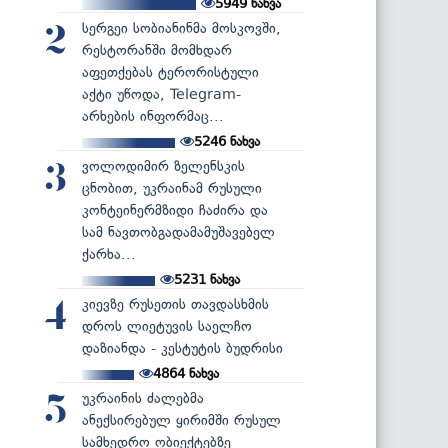
5949
ნახვა
სერგეი სობიანინმა მოსკოვში,
2
რესტორანში მომხდარ
აფეთქებას ტერორისტული
აქტი უწოდა, Telegram-
არხების ინფორმაც...
5246
ნახვა
ვოლოდიმირ ზელენსკის
3
ცნობით, უკრაინამ რუსული
კონტეინერმზიდი ჩაძირა და
სამ ნავთობგადამამუშავებელ
ქარხა...
5231
ნახვა
კიევზე რუსეთის თავდასხმის
4
დროს ლიეტუვის საელჩო
დაზიანდა - კესტუტის ბუდრისი
4864
ნახვა
უკრაინის ძალებმა
5
ანექსირებულ ყირიმში რუსულ
სამხედრო ობიექტებზე