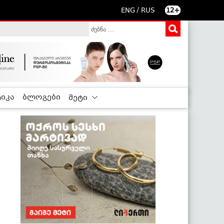
/
ENG
RUS
12+
იკა
ბლოგები
მეტი