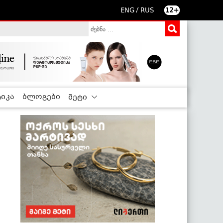
/
ENG
RUS
12+
იკა
ბლოგები
მეტი