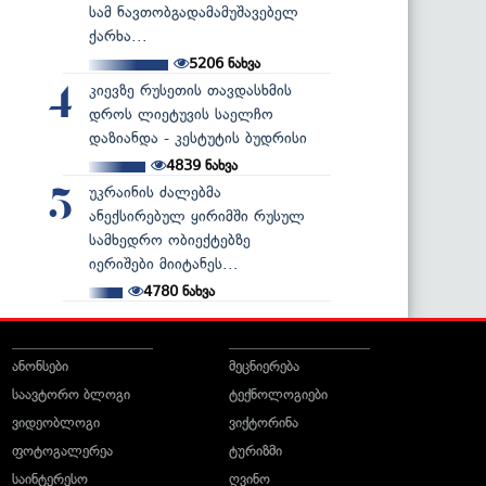
სამ ნავთობგადამამუშავებელ
ქარხა...
5206
ნახვა
კიევზე რუსეთის თავდასხმის
4
დროს ლიეტუვის საელჩო
დაზიანდა - კესტუტის ბუდრისი
4839
ნახვა
უკრაინის ძალებმა
5
ანექსირებულ ყირიმში რუსულ
სამხედრო ობიექტებზე
იერიშები მიიტანეს...
4780
ნახვა
ანონსები
მეცნიერება
საავტორო ბლოგი
ტექნოლოგიები
ვიდეობლოგი
ვიქტორინა
ფოტოგალერეა
ტურიზმი
საინტერესო
ღვინო