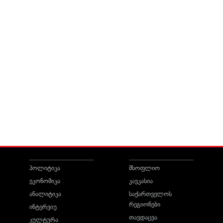
პოლიტიკა
მსოფლიო
ეკონომიკა
კავკასია
ანალიტიკა
საქართველოს
რეგიონები
ინტერვიუ
თავდაცვა
კულტურა