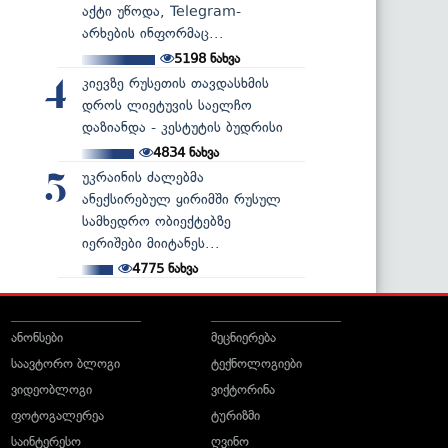
აქტი უწოდა, Telegram-
არხების ინფორმაც...
5198
ნახვა
კიევზე რუსეთის თავდასხმის
4
დროს ლიეტუვის საელჩო
დაზიანდა - კესტუტის ბუდრისი
4834
ნახვა
უკრაინის ძალებმა
5
ანექსირებულ ყირიმში რუსულ
სამხედრო ობიექტებზე
იერიშები მიიტანეს...
4775
ნახვა
ანონსები
მეცნიერება
საავტორო ბლოგი
ტექნოლოგიები
ვიდეობლოგი
ვიქტორინა
ფოტოგალერეა
ტურიზმი
საინტერესო
ღვინო