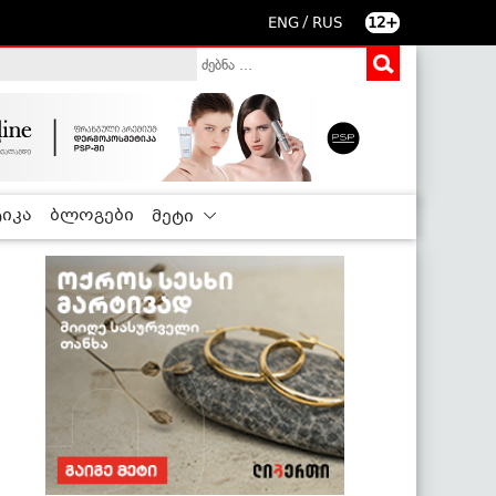
/
ENG
RUS
12+
იკა
ბლოგები
მეტი