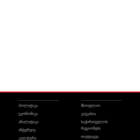
პოლიტიკა
მსოფლიო
ეკონომიკა
კავკასია
ანალიტიკა
საქართველოს
რეგიონები
ინტერვიუ
თავდაცვა
კულტურა