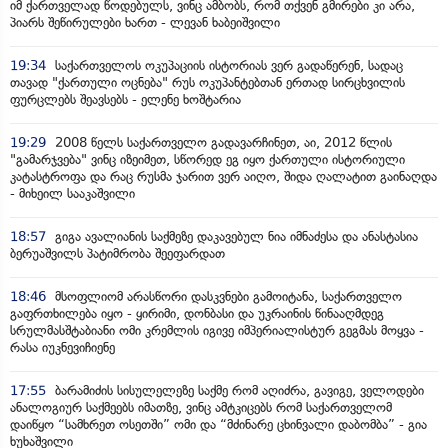
იმ ქართველად წოდებულს, ვინც ამბობს, რომ თქვენ გმირები კი არა,
პიარს შეწირულები ხართ - ლევან ხაბეიშვილი
19:34
საქართველოს ოკუპაციის ისტორიას ვერ გადაწერენ, სადაც
თავად "ქართული ოცნება" რუს ოკუპანტებთან ერთად სირცხვილის
ფურცლებს შეავსებს - ელენე ხოშტარია
19:29
2008 წელს საქართველო გადავარჩინეთ, აი, 2012 წლის
"გამარჯვება" ვინც იზეიმეთ, სწორედ ეგ იყო ქართული ისტორიული
კატასტროფა და რაც რუსმა ჯარით ვერ აიღო, შიდა ღალატით გაინაღდა
- მიხეილ სააკაშვილი
18:57
გიგა ავალიანის საქმეზე დაკავებულ ნია იმნაძესა და ანასტასია
ბერუაშვილს პატიმრობა შეეფარდათ
18:46
მსოფლიომ არასწორი დასკვნები გამოიტანა, საქართველო
გაფრთხილება იყო - ყირიმი, დონბასი და უკრაინის წინააღმდეგ
სრულმასშტაბიანი ომი კრემლის იგივე იმპერიალისტურ გეგმას მოყვა -
რასა იუკნევიჩიენე
17:55
ბარამიძის სისულელეზე საქმე რომ აღიძრა, გავიგე, ველოდები
ანალოგიურ საქმეებს იმათზე, ვინც ამტკიცებს რომ საქართველომ
დაიწყო “სამხრეთ ოსეთში” ომი და “მძინარე ცხინვალი დაბომბა” - გია
ხუხაშვილი