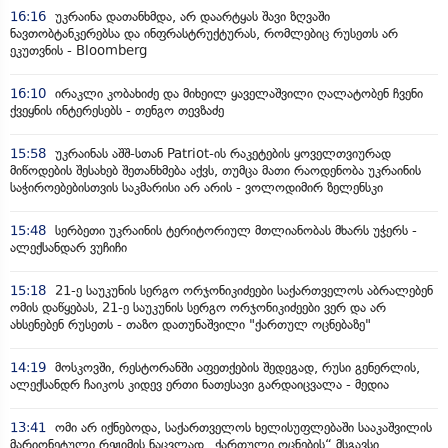
16:16
უკრაინა დათანხმდა, არ დაარტყას შავი ზღვაში
ნავთობტანკერებსა და ინფრასტრუქტურას, რომლებიც რუსეთს არ
ეკუთვნის - Bloomberg
16:10
ირაკლი კობახიძე და მიხეილ ყაველაშვილი ღალატობენ ჩვენი
ქვეყნის ინტერესებს - თენგო თევზაძე
15:58
უკრაინას აშშ-სთან Patriot-ის რაკეტების ყოველთვიურად
მიწოდების შესახებ შეთანხმება აქვს, თუმცა მათი რაოდენობა უკრაინის
საჭიროებებისთვის საკმარისი არ არის - ვოლოდიმირ ზელენსკი
15:48
სერბეთი უკრაინის ტერიტორიულ მთლიანობას მხარს უჭერს -
ალექსანდარ ვუჩიჩი
15:18
21-ე საუკუნის სერგო ორჯონიკიძეები საქართველოს აბრალებენ
ომის დაწყებას, 21-ე საუკუნის სერგო ორჯონიკიძეები ვერ და არ
ახსენებენ რუსეთს - თაზო დათუნაშვილი "ქართულ ოცნებაზე"
14:19
მოსკოვში, რესტორანში აფეთქების შედეგად, რუსი გენერლის,
ალექსანდრ ჩაიკოს კიდევ ერთი ნათესავი გარდაიცვალა - მედია
13:41
ომი არ იქნებოდა, საქართველოს ხელისუფლებაში სააკაშვილის
მარიონეტული რეჟიმის ნაცვლად „ქართული ოცნების“ მსგავსი