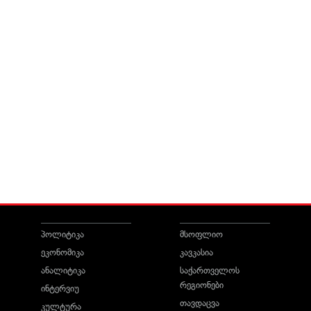
პოლიტიკა
მსოფლიო
ეკონომიკა
კავკასია
ანალიტიკა
საქართველოს
რეგიონები
ინტერვიუ
თავდაცვა
კულტურა