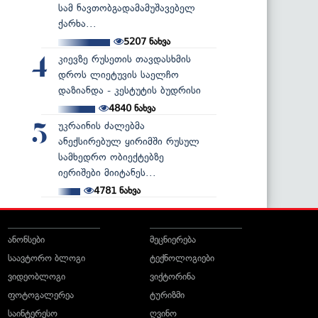
სამ ნავთობგადამამუშავებელ
ქარხა...
5207
ნახვა
კიევზე რუსეთის თავდასხმის
4
დროს ლიეტუვის საელჩო
დაზიანდა - კესტუტის ბუდრისი
4840
ნახვა
უკრაინის ძალებმა
5
ანექსირებულ ყირიმში რუსულ
სამხედრო ობიექტებზე
იერიშები მიიტანეს...
4781
ნახვა
ანონსები
მეცნიერება
საავტორო ბლოგი
ტექნოლოგიები
ვიდეობლოგი
ვიქტორინა
ფოტოგალერეა
ტურიზმი
საინტერესო
ღვინო