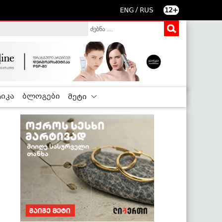
/
ENG
RUS
12+
იკა
ბლოგები
მეტი