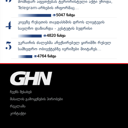
მომხდარ აფეთქებას ტერორისტული აქტი უწოდა,
Telegram-არხების ინფორმაც...
5047
ნახვა
კიევზე რუსეთის თავდასხმის დროს ლიეტუვის
4
საელჩო დაზიანდა - კესტუტის ბუდრისი
4820
ნახვა
უკრაინის ძალებმა ანექსირებულ ყირიმში რუსულ
5
სამხედრო ობიექტებზე იერიშები მიიტანეს...
4764
ნახვა
ჩვენს შესახებ
მასალის გამოყენების პირობები
რეკლამა
კონტაქტი