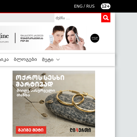
/
ENG
RUS
12+
იკა
ბლოგები
მეტი