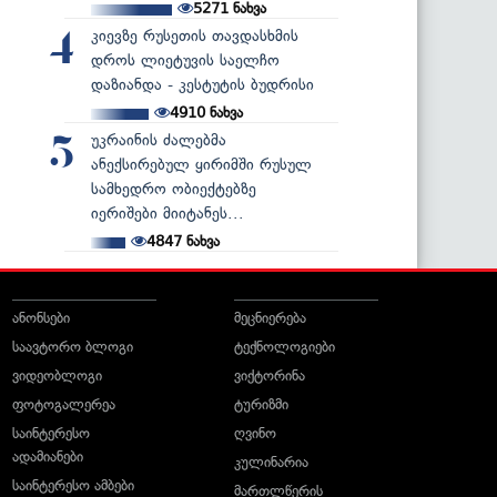
5271
ნახვა
კიევზე რუსეთის თავდასხმის
4
დროს ლიეტუვის საელჩო
დაზიანდა - კესტუტის ბუდრისი
4910
ნახვა
უკრაინის ძალებმა
5
ანექსირებულ ყირიმში რუსულ
სამხედრო ობიექტებზე
იერიშები მიიტანეს...
4847
ნახვა
ანონსები
მეცნიერება
საავტორო ბლოგი
ტექნოლოგიები
ვიდეობლოგი
ვიქტორინა
ფოტოგალერეა
ტურიზმი
საინტერესო
ღვინო
ადამიანები
კულინარია
საინტერესო ამბები
მართლწერის