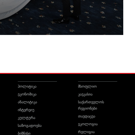
პოლიტიკა
მსოფლიო
ეკონომიკა
კავკასია
ანალიტიკა
საქართველოს
რეგიონები
ინტერვიუ
თავდაცვა
კულტურა
ეკოლოგია
საზოგადოება
რელიგია
ბიზნესი