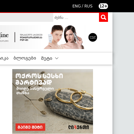
/
ENG
RUS
12+
იკა
ბლოგები
მეტი