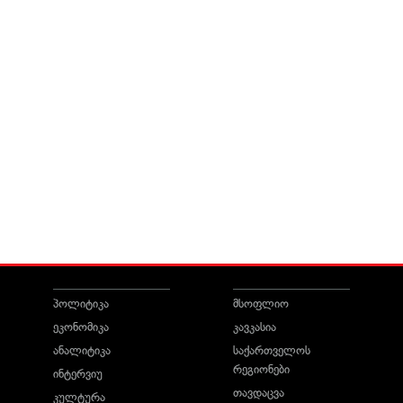
პოლიტიკა
მსოფლიო
ეკონომიკა
კავკასია
ანალიტიკა
საქართველოს
რეგიონები
ინტერვიუ
თავდაცვა
კულტურა