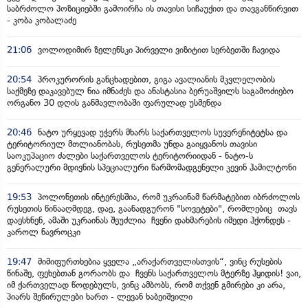
საბრძოლო პოზიციებში გამოირჩა ის თავისი სიჩაუქით და თავგანწირვით
- კობა კობალაძე
21:06
ვოლოდიმირ ზელენსკი პირველი ვიზიტით სერბეთში ჩავიდა
20:54
პროკურორის განცხადებით, გიგა ავალიანის მკვლელობის
საქმეზე დაკავებულ ნია იმნაძეს და ანასტასია ბერუაშვილს საგამოძიებო
ორგანო 30 დღის განმავლობაში ფარულად უსმენდა
20:46
ნატო ურყევად უჭერს მხარს საქართველოს სუვერენიტეტსა და
ტერიტორიულ მთლიანობას, რუსეთმა უნდა გაიყვანოს თავისი
საოკუპაციო ძალები საქართველოს ტერიტორიიდან - ნატო-ს
გენერალური მდივნის სპეციალური წარმომადგენელი კევინ ჰამილტონი
19:53
პოლონეთის ინტერესშია, რომ უკრაინამ წარმატებით იბრძოლოს
რუსეთის წინააღმდეგ, დაე, გაანადგურონ "სოვეტები", რომლებიც თავს
დაესხნენ, ამაში უკრაინას შეუძლია ჩვენი დახმარების იმედი ჰქონდეს -
კაროლ ნავროცკი
19:47
მიმიფურთხებია ყველა „არაქართველისთვის“, ვინც რუსების
წინაშე, ფეხებთან გორაობს და ჩვენს საქართველოს მტერზე ჰყიდის! ვაი,
იმ ქართველად წოდებულს, ვინც ამბობს, რომ თქვენ გმირები კი არა,
პიარს შეწირულები ხართ - ლევან ხაბეიშვილი